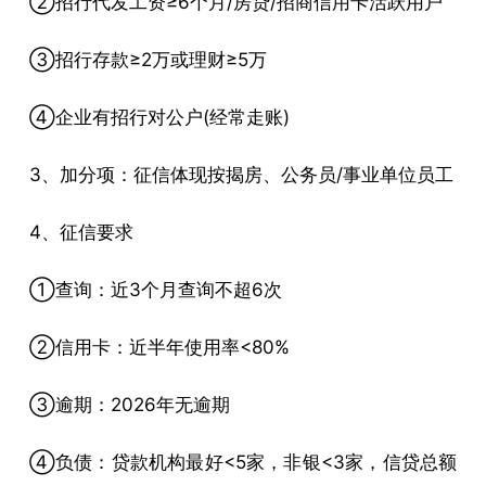
②招行代发工资≥6个月/房贷/招商信用卡活跃用户
③招行存款≥2万或理财≥5万
④企业有招行对公户(经常走账)
3、加分项：征信体现按揭房、公务员/事业单位员工
4、征信要求
①查询：近3个月查询不超6次
②信用卡：近半年使用率<80%
③逾期：2026年无逾期
④负债：贷款机构最好<5家，非银<3家，信贷总额