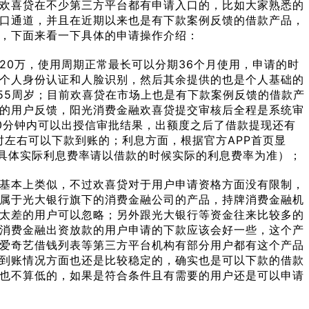
欢喜贷在不少第三方平台都有申请入口的，比如大家熟悉的
口通道，并且在近期以来也是有下款案例反馈的借款产品，
，下面来看一下具体的申请操作介绍：
20万，使用周期正常最长可以分期36个月使用，申请的时
个人身份认证和人脸识别，然后其余提供的也是个人基础的
-55周岁；目前欢喜贷在市场上也是有下款案例反馈的借款产
的用户反馈，阳光消费金融欢喜贷提交审核后全程是系统审
0分钟内可以出授信审批结果，出额度之后了借款提现还有
时左右可以下款到账的；利息方面，根据官方APP首页显
间（具体实际利息费率请以借款的时候实际的利息费率为准）；
基本上类似，不过欢喜贷对于用户申请资格方面没有限制，
属于光大银行旗下的消费金融公司的产品，持牌消费金融机
太差的用户可以忽略；另外跟光大银行等资金往来比较多的
消费金融出资放款的用户申请的下款应该会好一些，这个产
爱奇艺借钱列表等第三方平台机构有部分用户都有这个产品
到账情况方面也还是比较稳定的，确实也是可以下款的借款
也不算低的，如果是符合条件且有需要的用户还是可以申请