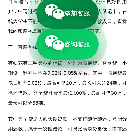
目前适合年龄在18-55周岁之间，个人征信良好的用
户，申请过程中需要提供二代身份证，本人借记卡，在
添加客服
线大学生不能申请，申请流程很简单，借款入口，查看
我的额度→填写资料→确认信息→获得额度。
咨询客服
三、百度有钱花有哪些贷款平台
有钱花有三种类型的信贷，分别为满易贷、尊享贷、小
期贷，利率平均在0.02%-0.05%左右。其中，满易贷最
低日利率0.02%，最高可借20万，最长可以分24期，可
循环借款。尊享贷月费率最低1.00%，最高可借30万，
最长可以分36期。
其中尊享贷是大额长期贷款，不支持随借随还，只能分
期还款，属于一次性借款，利息比满易贷更低，提前还