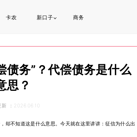
卡农
新口子
商务
网贷知识
找口子
偿债务”？代偿债务是什么
卡农玩卡
意思？
 ：2026.06.10
录，却不知道这是什么意思。今天就在这里讲讲：征信为什么出