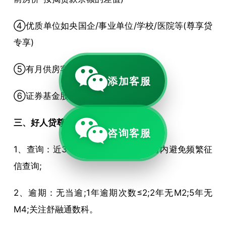
④优质单位如央国企/事业单位/学校/医院等(尊享贷
专享)
⑤有月供房客户(抵押，按揭都可)
添加客服
⑥证券基金股票
三、好人贷尊享版征信要求
咨询客服
1、查询：近3个月≤10次;申请前1个月内避免频繁征
信查询;
2、逾期：无当逾;1年逾期次数≤2;2年无M2;5年无
M4;关注舒融通数科。